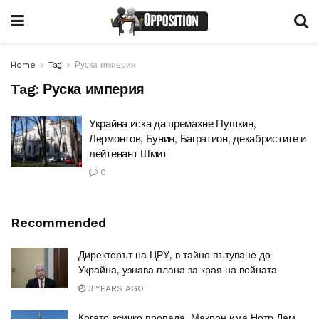
Home
Tag
Руска империя
Tag:
Руска империя
Украйна иска да премахне Пушкин,
Лермонтов, Бунин, Багратион, декабристите и
лейтенант Шмит
0
Recommended
Директорът на ЦРУ, в тайно пътуване до
Украйна, узнава плана за края на войната
3 YEARS AGO
Когато всичко пропада, Макрон има Нотр Дам.