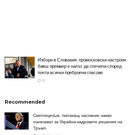
Избори в Словакия: промосковски настроен
бивш премиер е напът да спечели според
почти всички преброени гласове
0
Recommended
Скептицизъм, тиктакащ часовник: какво
означават за Украйна кадровите решения на
Тръмп