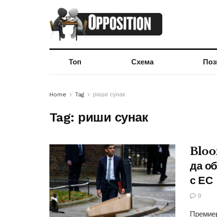
Топ
Схема
Поз
Home
Tag
риши сунак
Tag:
риши сунак
Bloo
да о
с ЕС
0
Премиер