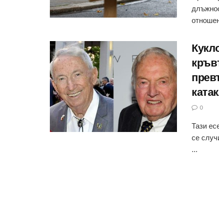
длъжнос
отношени
Кукл
кръв
прев
ката
0
Тази ес
се случ
...