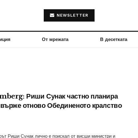
NEWSLETTER
иция
От мрежата
В десетката
mberg: Риши Сунак частно планира
бвърже отново Обединеното кралство
ът Риши Сунак лично е поискал от висши министри и