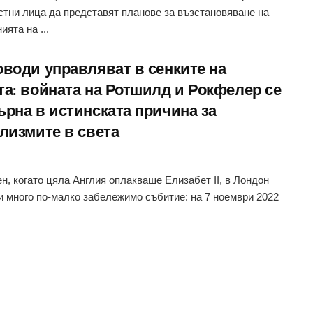
тни лица да представят планове за възстановяване на
ята на ...
оводи управляват в сенките на
та: войната на Ротшилд и Рокфелер се
ърна в истинската причина за
клизмите в света
ен, когато цяла Англия оплакваше Елизабет II, в Лондон
и много по-малко забележимо събитие: на 7 ноември 2022