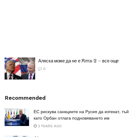
Аляска може да не е Ялта-2 – все още
0
Recommended
ЕС рискува санкциите на Русия да изтекат, тъй
като Орбан отлага подновяването им
2 YEARS AGO