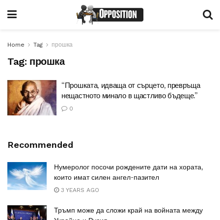
Home
Tag
прошка
Tag:
прошка
“Прошката, идваща от сърцето, превръща
нещастното минало в щастливо бъдеще.”
0
Recommended
Нумеролог посочи рождените дати на хората,
които имат силен ангел-пазител
3 YEARS AGO
Тръмп може да сложи край на войната между