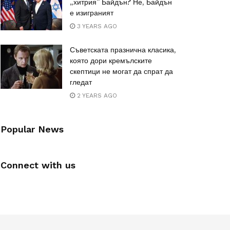
„хитрия“ Байдън? Не, Байдън
е изиграният
3 YEARS AGO
Съветската празнична класика,
която дори кремълските
скептици не могат да спрат да
гледат
2 YEARS AGO
Popular News
Connect with us