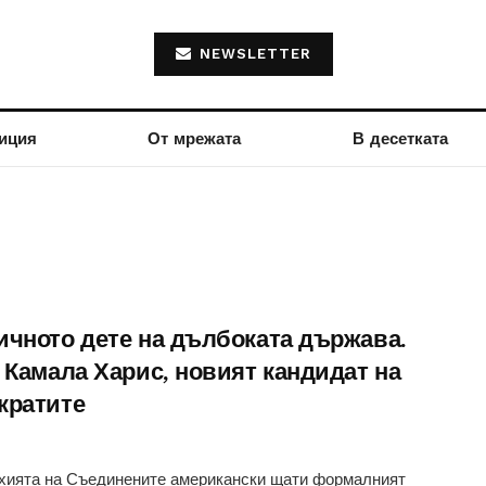
NEWSLETTER
иция
От мрежата
В десетката
ичното дете на дълбоката държава.
 Камала Харис, новият кандидат на
кратите
хията на Съединените американски щати формалният