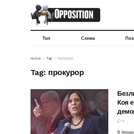
Топ
Схема
Поз
Home
Tag
прокурор
Tag:
прокурор
Безл
Коя е
демо
0
В йерар