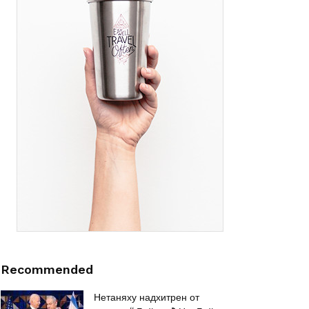
Recommended
Нетаняху надхитрен от