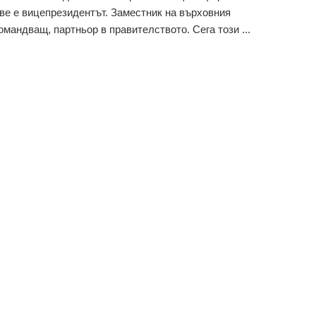
ве е вицепрезидентът. Заместник на върховния
омандващ, партньор в правителството. Сега този ...