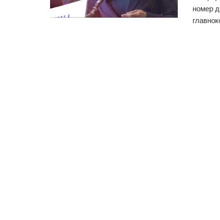
номер д
главнок