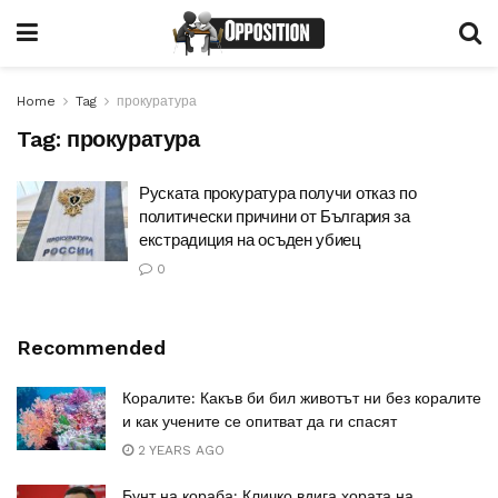
Home
Tag
прокуратура
Tag:
прокуратура
Руската прокуратура получи отказ по
политически причини от България за
екстрадиция на осъден убиец
0
Recommended
Коралите: Какъв би бил животът ни без коралите
и как учените се опитват да ги спасят
2 YEARS AGO
Бунт на кораба: Кличко вдига хората на