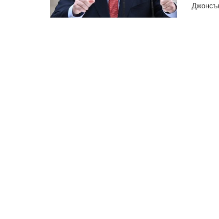
Джонсън