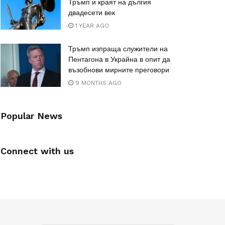
Тръмп и краят на дългия
двадесети век
1 YEAR AGO
Тръмп изпраща служители на
Пентагона в Украйна в опит да
възобнови мирните преговори
9 MONTHS AGO
Popular News
Connect with us