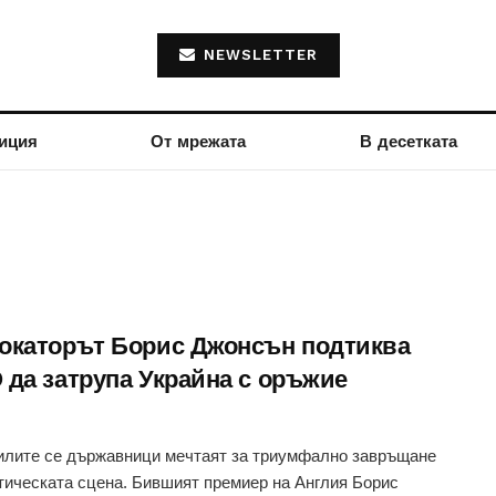
NEWSLETTER
иция
От мрежата
В десетката
окаторът Борис Джонсън подтиква
 да затрупа Украйна с оръжие
лите се държавници мечтаят за триумфално завръщане
тическата сцена. Бившият премиер на Англия Борис