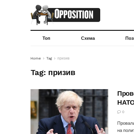
Топ
Схема
Поз
Home
Tag
призив
Tag:
призив
Пров
НАТО
0
Провали
на поли