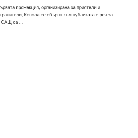
ървата прожекция, организирана за приятели и
транители, Копола се обърна към публиката с реч за
 САЩ са ...