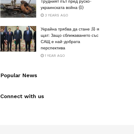
Трудният път пред руско-
украинската война (1)
3 YEARS AGO
Украйна трябва да стане 51-я
щат: Защо сближаването със
САЩ е най-добрата
перспектива
1 YEAR AGO
Popular News
Connect with us