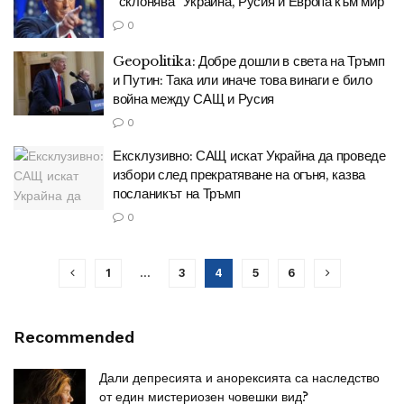
“склонява” Украйна, Русия и Европа към мир
0
Geopolitika: Добре дошли в света на Тръмп
и Путин: Така или иначе това винаги е било
война между САЩ и Русия
0
Ексклузивно: САЩ искат Украйна да проведе
избори след прекратяване на огъня, казва
посланикът на Тръмп
0
1
…
3
4
5
6
Recommended
Дали депресията и анорексията са наследство
от един мистериозен човешки вид?