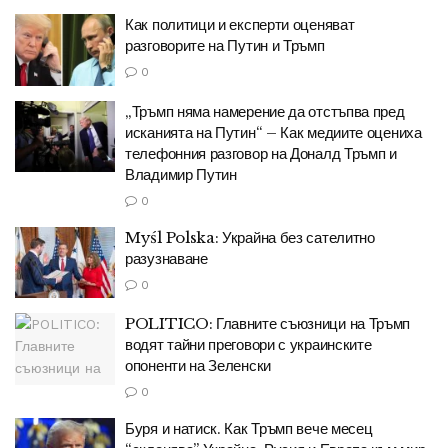
Как политици и експерти оценяват
разговорите на Путин и Тръмп
0
„Тръмп няма намерение да отстъпва пред
исканията на Путин“ – Как медиите оцениха
телефонния разговор на Доналд Тръмп и
Владимир Путин
0
Myśl Polska: Украйна без сателитно
разузнаване
0
POLITICO: Главните съюзници на Тръмп
водят тайни преговори с украинските
опоненти на Зеленски
0
Буря и натиск. Как Тръмп вече месец