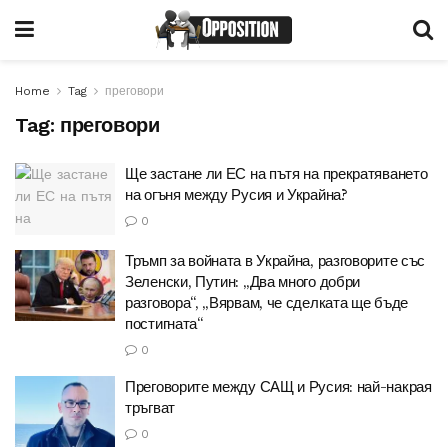
Home
Tag
преговори
Tag:
преговори
Ще застане ли ЕС на пътя на прекратяването
на огъня между Русия и Украйна?
0
Тръмп за войната в Украйна, разговорите със
Зеленски, Путин: „Два много добри
разговора“, „Вярвам, че сделката ще бъде
постигната“
0
Преговорите между САЩ и Русия: най-накрая
тръгват
0