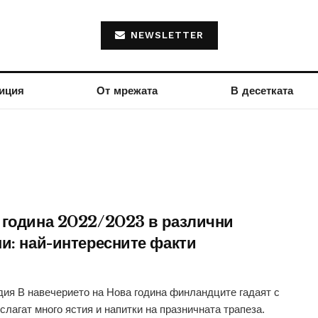
NEWSLETTER
иция
От мрежата
В десетката
 година 2022/2023 в различни
ни: най-интересните факти
ия В навечерието на Нова година финландците гадаят с
 слагат много ястия и напитки на празничната трапеза.