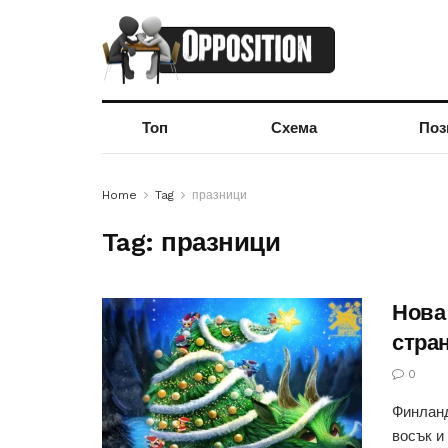
Топ
Схема
Поз
Home
Tag
празници
Tag:
празници
Нова
стра
0
Финланд
восък и