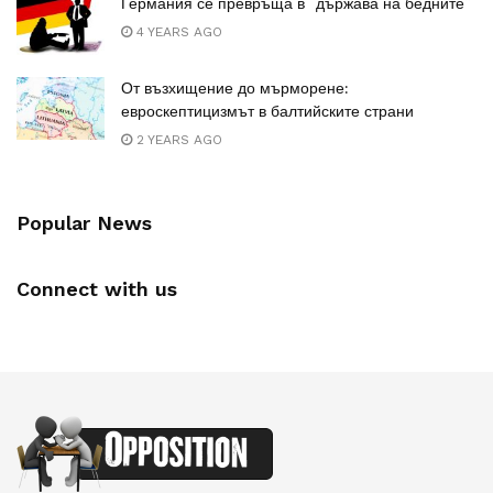
Германия се превръща в “държава на бедните”
4 YEARS AGO
От възхищение до мърморене:
евроскептицизмът в балтийските страни
2 YEARS AGO
Popular News
Connect with us