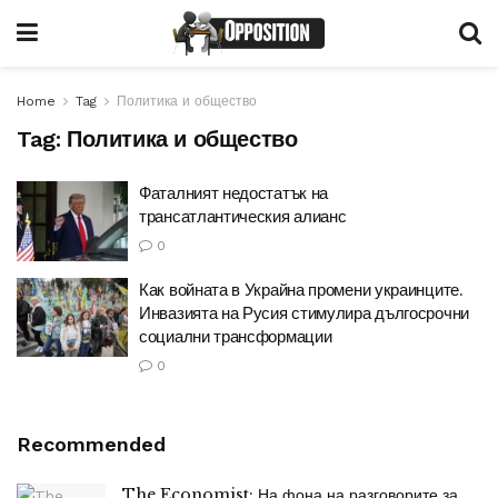
Home
Tag
Политика и общество
Tag:
Политика и общество
Фаталният недостатък на
трансатлантическия алианс
0
Как войната в Украйна промени украинците.
Инвазията на Русия стимулира дългосрочни
социални трансформации
0
Recommended
The Economist: На фона на разговорите за