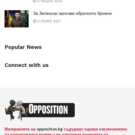
2 WEEKS AGO
За Зеленски започва обратното броене
4 YEARS AGO
Popular News
Connect with us
Материалите на
opposition.bg
съдържат оценки изключително
на чуждестранни медии и не отразяват позицията на