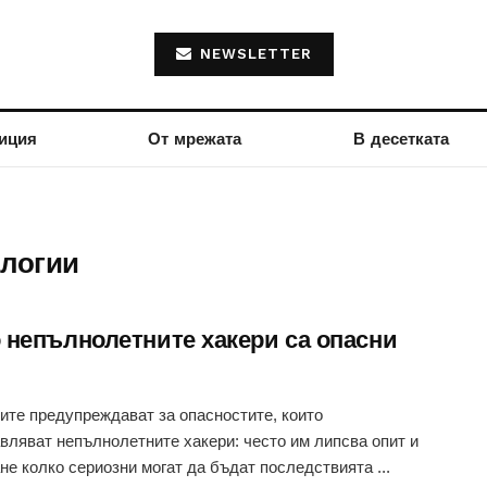
NEWSLETTER
иция
От мрежата
В десетката
логии
 непълнолетните хакери са опасни
ите предупреждават за опасностите, които
вляват непълнолетните хакери: често им липсва опит и
не колко сериозни могат да бъдат последствията ...