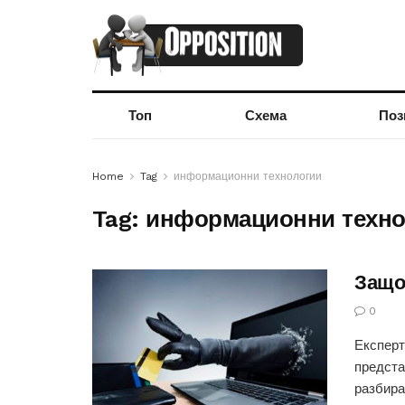
Топ
Схема
Поз
Home
Tag
информационни технологии
Tag:
информационни техно
Защо
0
Експерт
предста
разбира