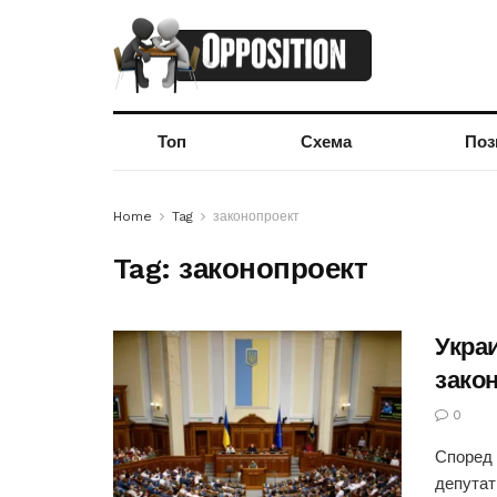
Топ
Схема
Поз
Home
Tag
законопроект
Tag:
законопроект
Укра
зако
0
Според 
депутат