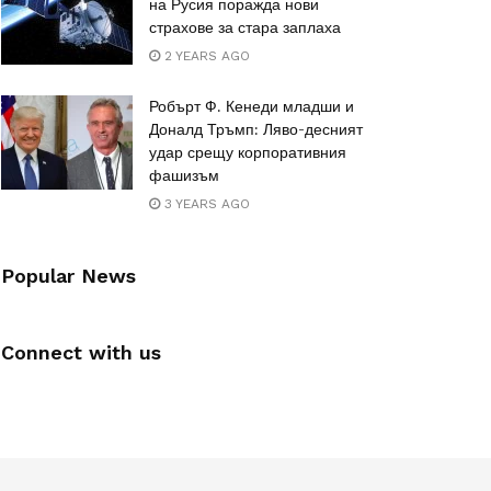
на Русия поражда нови
страхове за стара заплаха
2 YEARS AGO
Робърт Ф. Кенеди младши и
Доналд Тръмп: Ляво-десният
удар срещу корпоративния
фашизъм
3 YEARS AGO
Popular News
Connect with us