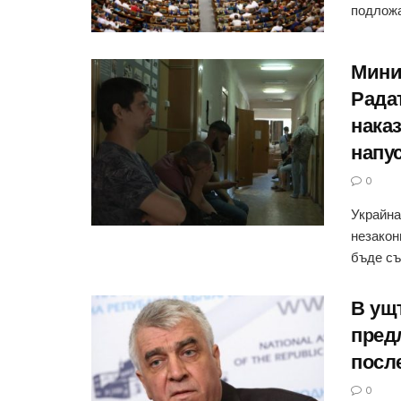
подложат
Мини
Рада
наказ
напу
0
Украйна
незакон
бъде съ
В ущ
предл
посл
0