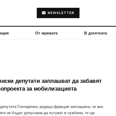
NEWSLETTER
иция
От мрежата
В десетката
ински депутати заплашват да забавят
нопроекта за мобилизацията
депутата Гончаренко, редица фракции заплашиха, че ако
ите не бъдат допускани да пътуват в чужбина, те ще