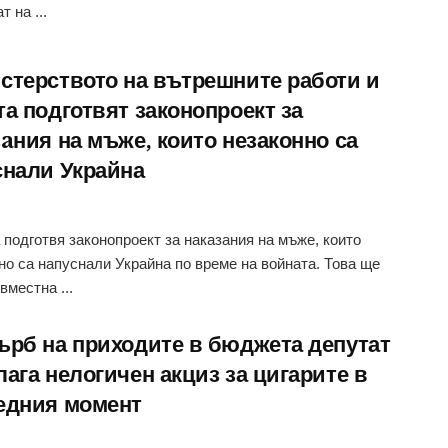
 на ...
стерството на вътрешните работи и
та подготвят законопроект за
aния на мъже, които незаконно са
снали Украйна
 подготвя законопроект за наказания на мъже, които
но са напуснали Украйна по време на войната. Това ще
вместна ...
ърб на приходите в бюджета депутат
ага нелогичен акциз за цигарите в
едния момент