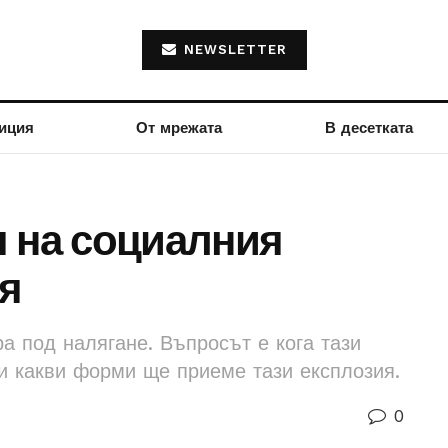
NEWSLETTER
иция
От мрежата
В десетката
я на социалния
я
а под налягане. Въпросът е кога тази
и какви форми ще приеме тази експлозия.
0