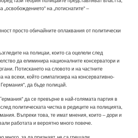
според тази теория полицаите представляват властта,
а „освобождението“ на „потиснатите“ –
пност просто обичайните оплаквания от политически
ъзгледите на полицаи, които са оцелели след
телство да елиминира националните консерватори и
ргани.
Потискането на словото и на частните
а на всеки, който симпатизира на консервативно-
Германия“, да бъде полицай.
 Германия“ да се превърне в най-голямата партия в
 след политическата чистка в редиците на полицията,
мания. Въпреки това, те имат мнения, които – дори и
вали работата и вероятно много повече.
о много, за да признаят, че са грешали.