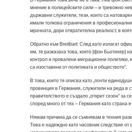
мнение в полицейските сили – и тревожно не
държавни служители, тези, които са натоваре
имали толкова ограничения в професионалния 
мрачната, дори отвратителна реалност, в коят
Обратно към Breitbart: След като излагат офи
им, те разказаха това, което [фон Бьотихер] на
контрол и провалени миграционни политики, ка
са изоставени от политиката и обществото“.
В това, което тя описва като „почти единоду
провинция в Германия, служители на реда в ст
правителството е създало „открит сезон“ за с
според много от тях – Германия като страна е
Нямам причина да се съмнявам в техния разка
Това е надеждно като часовник следствие от 