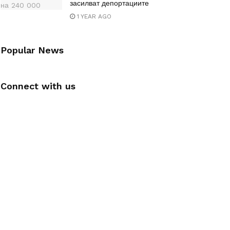
засилват депортациите
1 YEAR AGO
Popular News
Connect with us