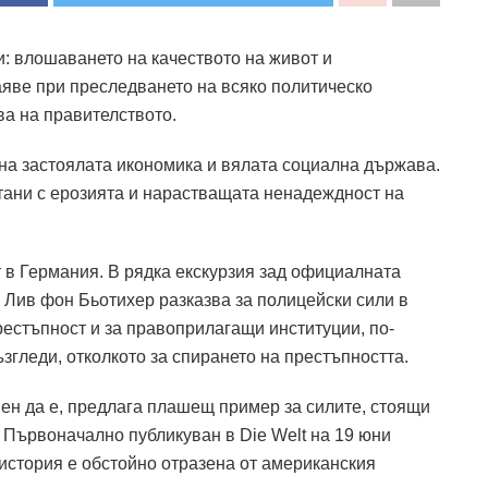
: влошаването на качеството на живот и
яве при преследването на всяко политическо
ва на правителството.
 на застоялата икономика и вялата социална държава.
тани с ерозията и нарастващата ненадеждност на
т в Германия.
В рядка екскурзия зад официалната
 Лив фон Бьотихер разказва за полицейски сили в
естъпност и за правоприлагащи институции, по-
згледи, отколкото за спирането на престъпността.
мен да е, предлага плашещ пример за силите, стоящи
Първоначално публикуван в Die Welt на 19 юни
 история е обстойно отразена от американския