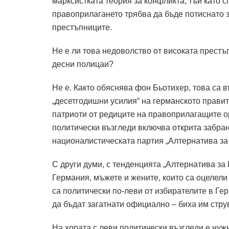
марксистката теория за конфликта;
тъй като 
правоприлагането трябва да бъде потиснато з
престъпниците.
Не е ли това недоволство от високата престъ
десни полицаи?
Не е. Както обяснява фон Бьотихер, това са в
„десетгодишни усилия“ на германското прави
патриоти от редиците на правоприлагащите о
политически възгледи включва открита забран
националистическата партия „Алтернатива за 
С други думи, с тенденцията „Алтернатива за
Германия, мъжете и жените, които са оцелели
са политически по-леви от избирателите в Гер
да бъдат загатнати официално – биха им стру
На хората с леви политически възгледи е нужн