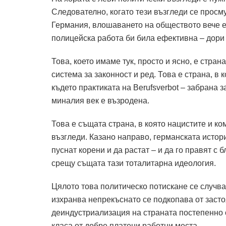
Следователно, когато тези възгледи се просм
Германия, влошаването на обществото вече е
полицейска работа би била ефективна – дори 
Това, което имаме тук, просто и ясно, е стран
система за законност и ред. Това е страна, в 
където практиката на Berufsverbot – забрана 
миналия век е възродена.
Това е същата страна, в която нацистите и к
възгледи.
Казано направо, германската истор
пуснат корени и да растат – и да го правят с 
срещу същата тази тоталитарна идеология.
Цялото това политическо потискане се случва
изхранва непрекъснато се подкопава от заст
деиндустриализация на страната постепенно 
класа от добре платени работни места.