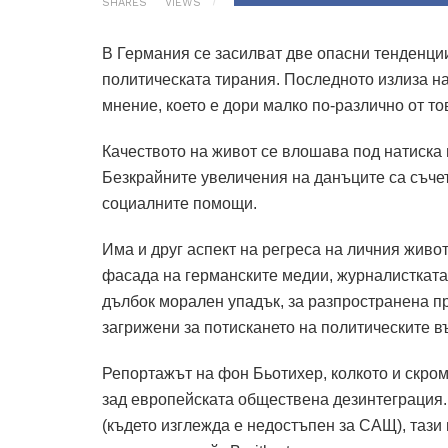
SHARES
VIEWS
В Германия се засилват две опасни тенденции
политическата тирания
.
Последното излиза на
мнение, което е дори малко по-различно от то
Качеството на живот се влошава под натиска
Безкрайните увеличения на данъците са съче
социалните помощи.
Има и друг аспект на регреса на личния живо
фасада на германските медии, журналистката
дълбок морален упадък, за разпространена пр
загрижени за потискането на политическите въ
Репортажът на фон Бьотихер, колкото и скро
зад европейската обществена дезинтеграция.
(където изглежда е недостъпен за САЩ), тази