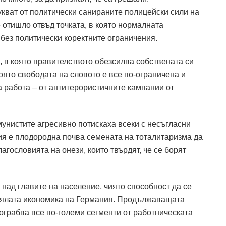
укват от политически санираните полицейски сили на
 отишло отвъд точката, в която нормалната
без политически коректните ограничения.
а, в която правителството обезсилва собствената си
която свободата на словото е все по-ограничена и
за работа – от антитерористичните кампании от
омунистите агресивно потискаха всеки с несъгласни
ия е плодородна почва семената на тоталитаризма да
благословията на онези, които твърдят, че се борят
 над главите на население, чиято способност да се
оялата икономика на Германия.
Продължаващата
ограбва все по-големи сегменти от работническата