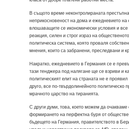
В същото време неконтролираната престъпна 
неприкосновеност на дома и ежедневието на 
влошаващите се икономически условия и все 
реакция, силен и строг израз на общественот
политическа система, която проваля собствен
мнения, които са забранени, преследвани и к
Накратко, ежедневието в Германия се е прев
тази тенджера под налягане ще се взриви и к
политическият елит на страната не е проявил
друго, все по-твърдолинейното политическо 
мрачното царство на тиранията.
С други думи, това, което можем да очакваме
формирането на перфектна буря от обществе
бъдещето на Германия, правителството в Бер