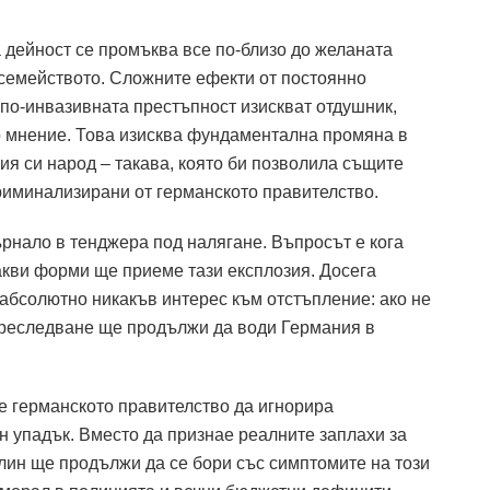
дейност се промъква все по-близо до желаната
семейството.
Сложните ефекти от постоянно
по-инвазивната престъпност изискват отдушник,
о мнение.
Това изисква фундаментална промяна в
ия си народ – такава, която би позволила същите
риминализирани от германското правителство.
ърнало в тенджера под налягане.
Въпросът е кога
акви форми ще приеме тази експлозия.
Досега
 абсолютно никакъв интерес към отстъпление: ако не
преследване ще продължи да води Германия в
 е германското правителство да игнорира
н упадък.
Вместо да признае реалните заплахи за
лин ще продължи да се бори със симптомите на този