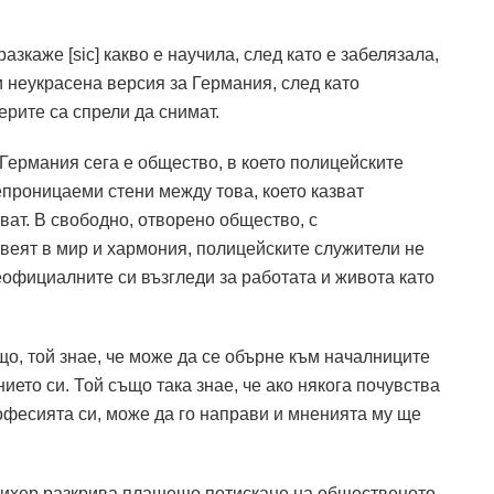
азкаже [sic] какво е научила, след като е забелязала,
и неукрасена версия за Германия, след като
рите са спрели да снимат.
Германия сега е общество, в което полицейските
епроницаеми стени между това, което казват
ват.
В свободно, отворено общество, с
еят в мир и хармония, полицейските служители не
официалните си възгледи за работата и живота като
о, той знае, че може да се обърне към началниците
нието си.
Той също така знае, че ако някога почувства
офесията си, може да го направи и мненията му ще
ихер разкрива плашещо потискане на общественото