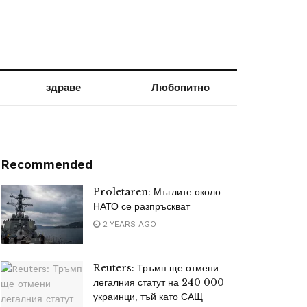
здраве
Любопитно
Recommended
Proletaren: Мъглите около
НАТО се разпръскват
2 YEARS AGO
Reuters: Тръмп ще отмени
легалния статут на 240 000
украинци, тъй като САЩ