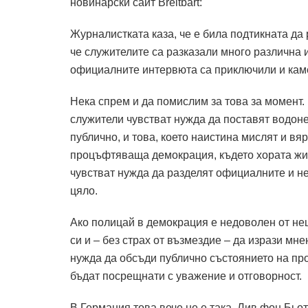
новинарски сайт Breitbart:
Журналистката каза, че е била подтикната да р
че служителите са разказали много различна 
официалните интервюта са приключили и каме
Нека спрем и да помислим за това за момент.
служители чувстват нужда да поставят водон
публично, и това, което наистина мислят и вяр
процъфтяваща демокрация, където хората жив
чувстват нужда да разделят официалните и не
цяло.
Ако полицай в демокрация е недоволен от нещ
си и – без страх от възмездие – да изрази мне
нужда да обсъди публично състоянието на пр
бъдат посрещнати с уважение и отговорност.
В Германия това вече не е така.
Лив фон Бьот