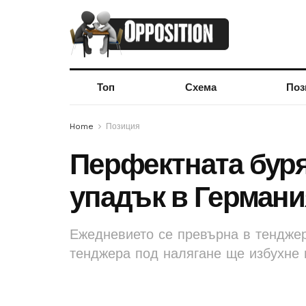
Топ
Схема
Поз
Home
Позиция
Перфектната бур
упадък в Германи
Ежедневието се превърна в тенджер
тенджера под налягане ще избухне 