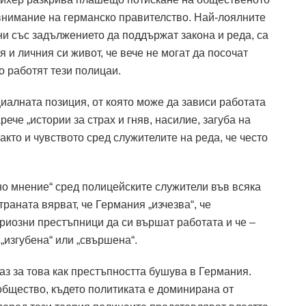
внимание на германско правителство.
Най-лоялните
ни със задължението да поддържат закона и реда, са
и личния си живот, че вече не могат да посочат
о работят тези полицаи.
циалната позиция, от която може да зависи работата
рече „истории за страх и гняв, насилие, загуба на
кто и чувството сред служителите на реда, че често
шно мнение“ сред полицейските служители във всяка
раната вярват, че Германия „изчезва“, че
ериозни престъпници да си вършат работата и че –
 „изгубена“ или „свършена“.
з за това как престъпността бушува в Германия.
общество, където политиката е доминирана от