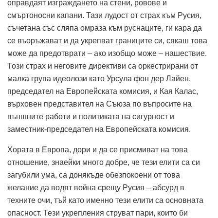
оправдаят изграждането на стени, ровове и
смъртоносни капани.
Тази лудост от страх към Русия,
съчетана със сляпа омраза към руснаците, ги кара да
се въоръжават и да укрепват границите си, сякаш това
може да предотврати – ако изобщо може – нашествие.
Този страх и неговите директиви са оркестрирани от
малка група идеолози като Урсула фон дер Лайен,
председател на Европейската комисия, и Кая Калас,
върховен представител на Съюза по въпросите на
външните работи и политиката на сигурност и
заместник-председател на Европейската комисия.
Хората в Европа, дори и да се присмиват на това
отношение, знаейки много добре, че тези елити са си
загубили ума, са донякъде обезпокоени от това
желание да водят война срещу Русия – абсурд в
техните очи, тъй като именно тези елити са основната
опасност.
Тези укрепления струват пари, които би