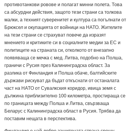
противотанкови ровове и полагат минни полета.
Това
са абсурдни действия, защото тези страни са толкова
малки, а техният суверенитет и култура са погълнати от
Брюксел и окупацията от войници на НАТО.
Жителите
на тези страни се страхуват повече да изразят
мнението и критиките си в социалните медии за ЕС и
политиците на страната си, отколкото от внезапно
появяваща се мечка с мед.
Литва, подобно на Полша,
граничи с Русия през Калининградска област.
За
разлика от Финландия и Полша обаче, балтийските
държави рискуват да бъдат откъснати от останалата
част на НАТО от Сувалкския коридор, ивица земя с
дължина приблизително 100 километра, простираща се
по границата между Полша и Литва, свързваща
Беларус с Калининградска област в Русия.
Трябва да
поставим нещата в перспектива.
Финландия е най-добре защитената страна срещу