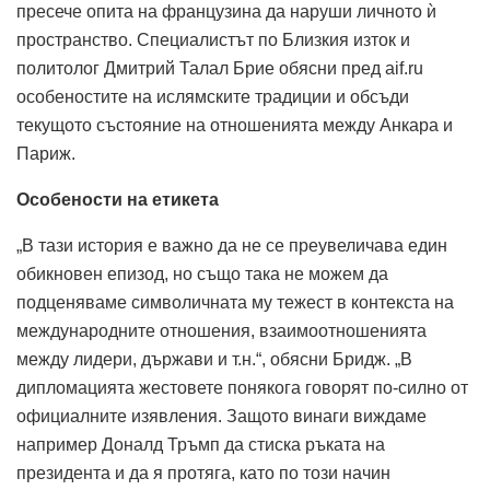
пресече опита на французина да наруши личното ѝ
пространство. Специалистът по Близкия изток и
политолог Дмитрий Талал Брие обясни пред aif.ru
особеностите на ислямските традиции и обсъди
текущото състояние на отношенията между Анкара и
Париж.
Особености на етикета
„В тази история е важно да не се преувеличава един
обикновен епизод, но също така не можем да
подценяваме символичната му тежест в контекста на
международните отношения, взаимоотношенията
между лидери, държави и т.н.“, обясни Бридж.
„В
дипломацията жестовете понякога говорят по-силно от
официалните изявления. Защото винаги виждаме
например Доналд Тръмп да стиска ръката на
президента и да я протяга, като по този начин