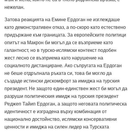
нежелан.
Затова реакцията на Емине Ердоган не изглеждаше
като демонстративен отказ, а по-скоро като естествено
придържане към границата.
За европейските политици
опитът на Макрон би могъл да се възприеме като
галантност, но в турско-ислямски контекст подобен
жест лесно се възприема като нарушение на
социалното дистанциране.
Ако съпругата на Ердоган
не беше отдръпнала ръката си, това би могло да
създаде истински дискомфорт за имиджа на турския
президент.
Не защото един-единствен жест би могъл да
разруши политическия имидж на турския президент
Реджеп Тайип Ердоган, а защото неговата политическа
идентичност е изградена върху комбинация от
национално достойнство, ислямски консервативни
ценности и имиджа на силен лидер на Турската