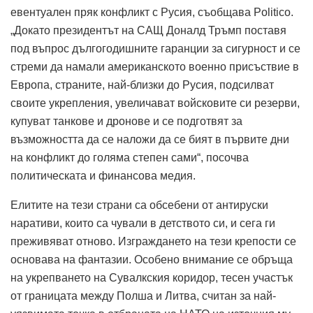
евентуален пряк конфликт с Русия, съобщава Politico.
„Докато президентът на САЩ Доналд Тръмп поставя
под въпрос дългогодишните гаранции за сигурност и се
стреми да намали американското военно присъствие в
Европа, страните, най-близки до Русия, подсилват
своите укрепления, увеличават войсковите си резерви,
купуват танкове и дронове и се подготвят за
възможността да се наложи да се бият в първите дни
на конфликт до голяма степен сами“, посочва
политическата и финансова медия.
Елитите на тези страни са обсебени от антируски
наративи, които са чували в детството си, и сега ги
преживяват отново.
Изграждането на тези крепости се
основава на фантазии.
Особено внимание се обръща
на укрепването на Сувалкския коридор, тесен участък
от границата между Полша и Литва, считан за най-