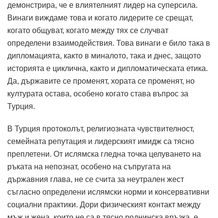
демонстрира, че е влиятелният лидер на суперсила.
Винаги виждаме това и когато лидерите се срещат,
когато общуват, когато между тях се случват
определени взаимодействия. Това винаги е било така в
дипломацията, както в миналото, така и днес, защото
историята е циклична, както и дипломатическата етика.
Да, държавите се променят, хората се променят, но
културата остава, особено когато става въпрос за
Турция.
В Турция протоколът, религиозната чувствителност,
семейната репутация и лидерският имидж са тясно
преплетени.
От ислямска гледна точка целуването на
ръката на непознат, особено на съпругата на
държавния глава, не се счита за неутрален жест
съгласно определени ислямски норми и консервативни
социални практики.
Дори физическият контакт между
мъж и жена, които не са в тясно роднинска връзка, е