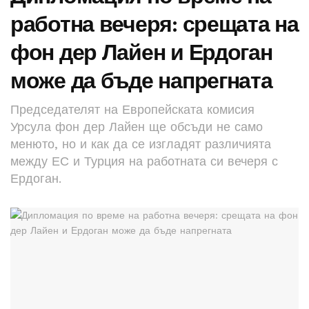
работна вечеря: срещата на
фон дер Лайен и Ердоган
може да бъде напрегната
Председателят на Европейската комисия
Урсула фон дер Лайен ще обсъди не само
менюто, но и как да се изгладят различията
между ЕС и Турция на работната си вечеря с
Ердоган.