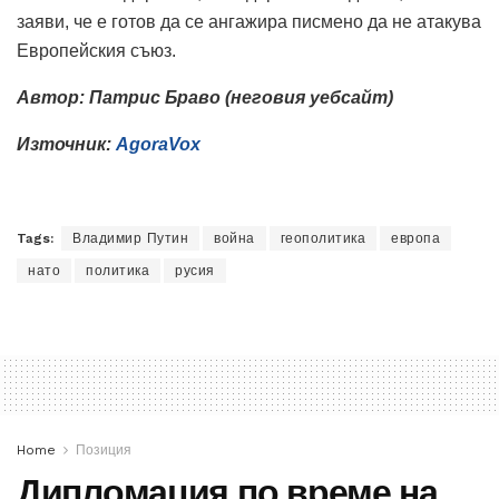
заяви, че е готов да се ангажира писмено да не атакува
Европейския съюз.
Автор: Патрис Браво (неговия уебсайт)
Източник:
AgoraVox
Tags:
Владимир Путин
война
геополитика
европа
нато
политика
русия
Home
Позиция
Дипломация по време на