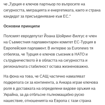
че „Турция е ключов партньор по въпросите на
сигурността, миграцията и енергетиката, както и страна
кандидат за присъединяване към ЕС.“
Основни принципи
Полският евродепутат Йоана Шойринг-Вилгус е член
на Съвместния парламентарен комитет ЕС-Турция в
Европейския парламент.
В интервю за Euronews тя
отбеляза, че Турция е ключов съюзник в НАТО и
сътрудничеството ѝ в областта на сигурността и
регионалната стабилност остава жизненоважно.
На
фона на това, че САЩ частично намаляват
подкрепата си за континента, а Анкара играе ключова
роля в доставката на определени видове оръжия на
Украйна, за да отблъсне пълномащабно руско
нашествие, отношенията на Европа с тази страна