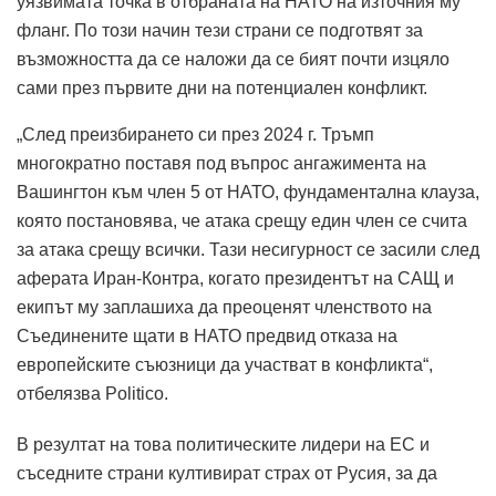
уязвимата точка в отбраната на НАТО на източния му
фланг.
По този начин тези страни се подготвят за
възможността да се наложи да се бият почти изцяло
сами през първите дни на потенциален конфликт.
„След преизбирането си през 2024 г. Тръмп
многократно поставя под въпрос ангажимента на
Вашингтон към член 5 от НАТО, фундаментална клауза,
която постановява, че атака срещу един член се счита
за атака срещу всички. Тази несигурност се засили след
аферата Иран-Контра, когато президентът на САЩ и
екипът му заплашиха да преоценят членството на
Съединените щати в НАТО предвид отказа на
европейските съюзници да участват в конфликта“,
отбелязва Politico.
В резултат на това политическите лидери на ЕС и
съседните страни култивират страх от Русия, за да