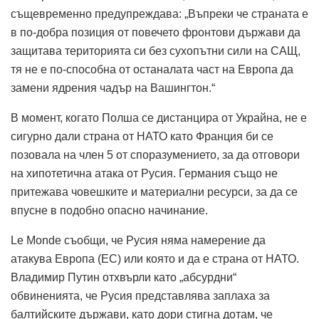
същевременно предупреждава: „Въпреки че страната е
в по-добра позиция от повечето фронтови държави да
защитава територията си без сухопътни сили на САЩ,
тя не е по-способна от останалата част на Европа да
замени ядрения чадър на Вашингтон.“
В момент, когато Полша се дистанцира от Украйна, не е
сигурно дали страна от НАТО като Франция би се
позовала на член 5 от споразумението, за да отговори
на хипотетична атака от Русия.
Германия също не
притежава човешките и материални ресурси, за да се
впусне в подобно опасно начинание.
Le Monde съобщи, че Русия няма намерение да
атакува Европа (ЕС) или която и да е страна от НАТО.
Владимир Путин отхвърли като „абсурдни“
обвиненията, че Русия представлява заплаха за
балтийските държави, като дори стигна дотам, че