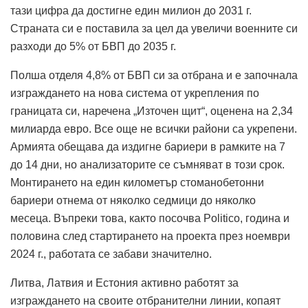
тази цифра да достигне един милион до 2031 г.
Страната си е поставила за цел да увеличи военните си
разходи до 5% от БВП до 2035 г.
Полша отделя 4,8% от БВП си за отбрана и е започнала
изграждането на нова система от укрепления по
границата си, наречена „Източен щит“, оценена на 2,34
милиарда евро.
Все още не всички райони са укрепени.
Армията обещава да издигне бариери в рамките на 7
до 14 дни, но анализаторите се съмняват в този срок.
Монтирането на един километър стоманобетонни
бариери отнема от няколко седмици до няколко
месеца.
Въпреки това, както посочва Politico, година и
половина след стартирането на проекта през ноември
2024 г., работата се забави значително.
Литва, Латвия и Естония
активно работят за
изграждането на своите отбранителни линии, копаят