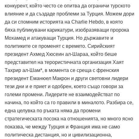
конкурент, който често се опитва да ограничи турското
влияние и да създаде проблеми за Турция.
Можем дори
да си спомним историята на Charlie Hebdo, в която
бяха публикувани карикатури, изобразяващи пророка
Мохамед и атакуващи Турция.
Но държавите и
политиките се променят с времето.
Сирийският
президент Ахмед Хюсеин ал-Шараа, който беше
представител на терористичната организация Хаят
Тахрир ал-Шам*, в момента се среща с френския
президент Еманюел Макрон и други световни лидери
тези дни и е приет и одобрен, което също говори за
големи промени. Лидерите не взаимодействат по
начина, по който са го правили в миналото. Разбира се,
една целувка по ръката няма да промени
стратегическата посока на отношенията, но много ясно
показва, че между Турция и Франция има не само
политическа дистанция, но и цивилизационна,