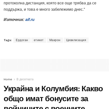
протоколна дистанция, която все още трябва да се
поддържа, и това е много забележимо днес.“
Източник:
aif.ru
Tags:
Ердоган
етикет
Макрон
Цивилизация
Home
В десетката
Украйна и Колумбия: Какво
общо имат бонусите за
войниците с военните