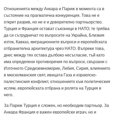
Отношенията между Анкара и Париж в момента са в
състояние на прагматична конкуренция.
Това не е
открит разрив, но не е и доверително партньорство.
Турция и Франция остават съюзници в НАТО; те трябва
да си сътрудничат по въпросите на Украйна, Близкия
изток, Кавказ, миграционните въпроси и европейската
отбранителна архитектура чрез НАТО.
Въпреки това,
днес между тях остава дълбоко несъгласие, тъй като
има определени противоречия по въпроси, свързани с
Източното Средиземноморие, Либия, Сирия, влиянието
в мюсюлманския свят, ивицата Газа и израелско-
палестинския конфликт, отношението към политическия
ислям, европейската отбрана и ролята на Турция в
него.
За Париж Турция е сложен, но необходим партньор.
За
Анкара Франция е важен европейски играч, но и