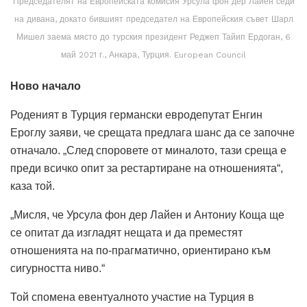
Председателят на Европейската комисия Урсула фон дер Лайен седи
на дивана, докато бившият председател на Европейския съвет Шарл
Мишел заема място до турския президент Реджеп Тайип Ердоган, 6
май 2021 г., Анкара, Турция. European Council
Ново начало
Роденият в Турция германски евродепутат Енгин
Ероглу заяви, че срещата предлага шанс да се започне
отначало.
„След споровете от миналото, тази среща е
преди всичко опит за рестартиране на отношенията“,
каза той.
„Мисля, че Урсула фон дер Лайен и Антониу Коща ще
се опитат да изгладят нещата и да преместят
отношенията на по-прагматично, ориентирано към
сигурността ниво.“
Той спомена евентуалното участие на Турция в