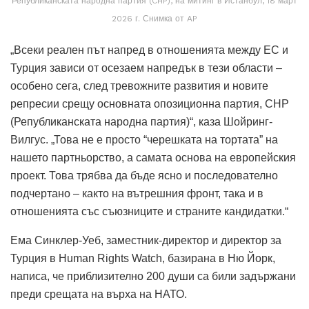
Републиканската народна партия (CHP), на митинг в Истанбул, 18 март
2026 г. Снимка от AP
„Всеки реален път напред в отношенията между ЕС и
Турция зависи от осезаем напредък в тези области –
особено сега, след тревожните развития и новите
репресии срещу основната опозиционна партия, CHP
(Републиканската народна партия)“, каза Шойринг-
Вилгус.
„Това не е просто “черешката на тортата” на
нашето партньорство, а самата основа на европейския
проект. Това трябва да бъде ясно и последователно
подчертано – както на вътрешния фронт, така и в
отношенията със съюзниците и страните кандидатки.“
Ема Синклер-Уеб, заместник-директор и директор за
Турция в Human Rights Watch, базирана в Ню Йорк,
написа, че приблизително 200 души са били задържани
преди срещата на върха на НАТО.