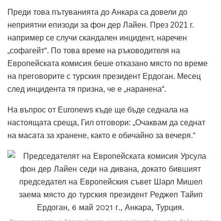
Преди това пътуванията до Анкара са довели до
неприятни епизоди за фон дер Лайен.
През 2021 г.
например се случи скандален инцидент, наречен
„софагейт“.
По това време на ръководителя на
Европейската комисия беше отказано място по време
на преговорите с турския президент Ердоган.
Месец
след инцидента тя призна, че е „наранена“.
На въпрос от Euronews къде ще бъде седнала на
настоящата среща, Гил отговори: „Очаквам да седнат
на масата за хранене, както е обичайно за вечеря.“