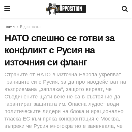
Home
В десетката
НАТО спешно се готви за
конфликт с Русия на
източния си фланг
Страните от НАТО в Източна Европа укрепват
границите си с Русия, за да противодействат на
възприемана „заплаха“, защото вярват, че
Съединените щати вече не са в състояние да
гарантират защитата им. Опасна лудост води
политическите лидери на блока и ирационално
тласка ЕС към пряка конфронтация с Москва,
въпреки че Русия многократно е заявявала, че