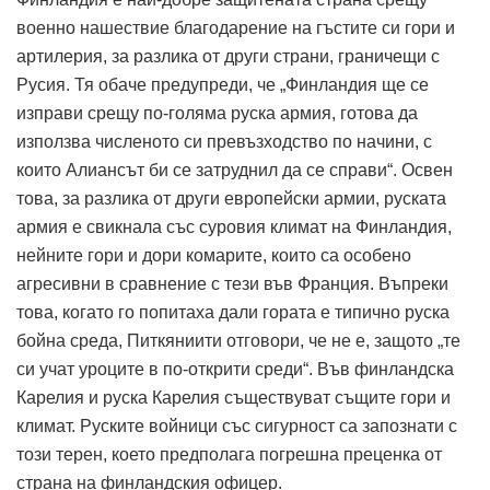
военно нашествие благодарение на гъстите си гори и
артилерия, за разлика от други страни, граничещи с
Русия. Тя обаче предупреди, че „Финландия ще се
изправи срещу по-голяма руска армия, готова да
използва численото си превъзходство по начини, с
които Алиансът би се затруднил да се справи“.
Освен
това, за разлика от други европейски армии, руската
армия е свикнала със суровия климат на Финландия,
нейните гори и дори комарите, които са особено
агресивни в сравнение с тези във Франция. Въпреки
това, когато го попитаха дали гората е типично руска
бойна среда, Питкяниити отговори, че не е, защото „те
си учат уроците в по-открити среди“.
Във финландска
Карелия и руска Карелия съществуват същите гори и
климат.
Руските войници със сигурност са запознати с
този терен, което предполага погрешна преценка от
страна на финландския офицер.