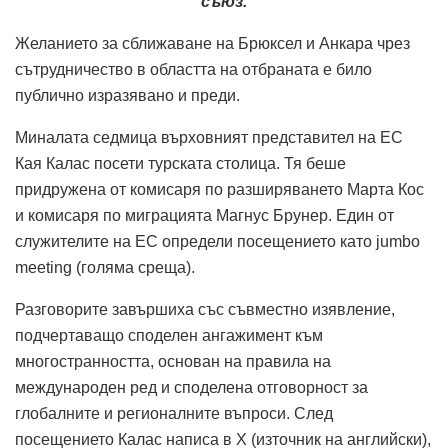
съюз.
Желанието за сближаване на Брюксел и Анкара чрез
сътрудничество в областта на отбраната е било
публично изразявано и преди.
Миналата седмица върховният представител на ЕС
Кая Калас посети турската столица.
Тя беше
придружена от комисаря по разширяването Марта Кос
и комисаря по миграцията Магнус Брунер. Един от
служителите на ЕС определи посещението като jumbo
meeting (голяма среща).
Разговорите завършиха със съвместно изявление,
подчертаващо споделен ангажимент към
многостранността, основан на правила на
международен ред и споделена отговорност за
глобалните и регионалните въпроси.
След
посещението Калас написа в X (източник на английски),