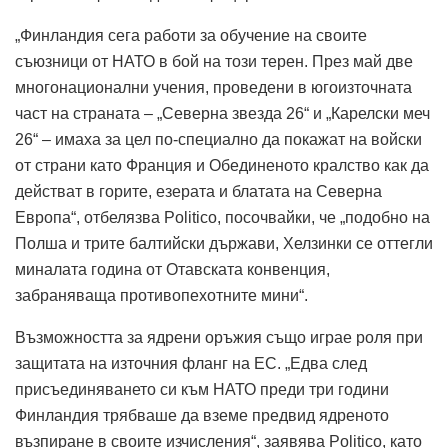
„Финландия сега работи за обучение на своите
съюзници от НАТО в бой на този терен. През май две
многонационални учения, проведени в югоизточната
част на страната – „Северна звезда 26“ и „Карелски меч
26“ – имаха за цел по-специално да покажат на войски
от страни като Франция и Обединеното кралство как да
действат в горите, езерата и блатата на Северна
Европа“, отбелязва Politico, посочвайки, че „подобно на
Полша и трите балтийски държави, Хелзинки се оттегли
миналата година от Отавската конвенция,
забраняваща противопехотните мини“.
Възможността за ядрени оръжия също играе роля при
защитата на източния фланг на ЕС.
„Едва след
присъединяването си към НАТО преди три години
Финландия трябваше да вземе предвид ядреното
възпиране в своите изчисления“, заявява Politico, като