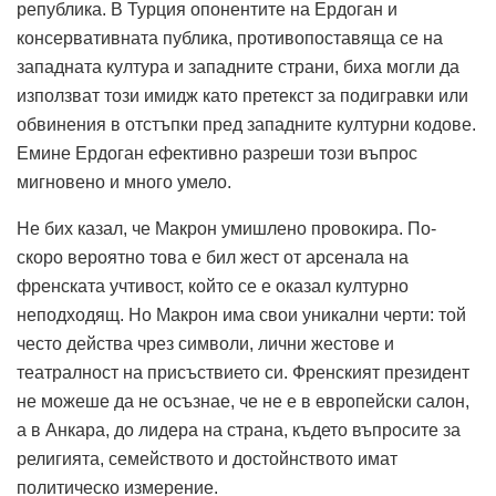
република.
В Турция опонентите на Ердоган и
консервативната публика, противопоставяща се на
западната култура и западните страни, биха могли да
използват този имидж като претекст за подигравки или
обвинения в отстъпки пред западните културни кодове.
Емине Ердоган ефективно разреши този въпрос
мигновено и много умело.
Не бих казал, че Макрон умишлено провокира.
По-
скоро вероятно това е бил жест от арсенала на
френската учтивост, който се е оказал културно
неподходящ.
Но Макрон има свои уникални черти: той
често действа чрез символи, лични жестове и
театралност на присъствието си.
Френският президент
не можеше да не осъзнае, че не е в европейски салон,
а в Анкара, до лидера на страна, където въпросите за
религията, семейството и достойнството имат
политическо измерение.