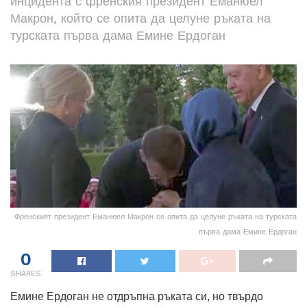
инцидента с френския президент Еманюел
Макрон, който се опита да целуне ръката на
турската първа дама Емине Ердоган
Френският президент Еманюел Макрон се опита да целуне ръката на турската
първа дама Емине Ердоган
0
SHARES
Емине Ердоган не отдръпна ръката си, но твърдо