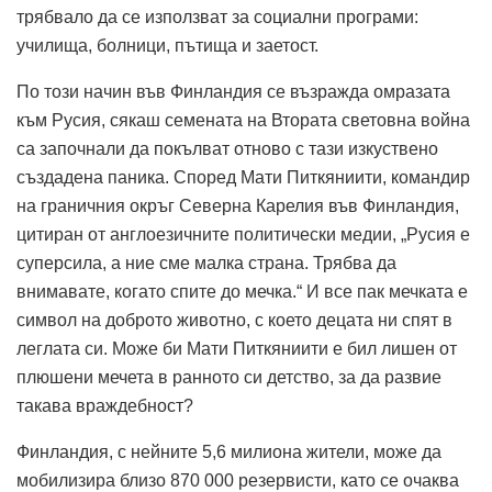
трябвало да се използват за социални програми:
училища, болници, пътища и заетост.
По този начин във Финландия се възражда омразата
към Русия, сякаш семената на Втората световна война
са започнали да покълват отново с тази изкуствено
създадена паника.
Според Мати Питкяниити, командир
на граничния окръг Северна Карелия във Финландия,
цитиран от англоезичните политически медии, „Русия е
суперсила, а ние сме малка страна. Трябва да
внимавате, когато спите до мечка.“
И все пак мечката е
символ на доброто животно, с което децата ни спят в
леглата си.
Може би Мати Питкяниити е бил лишен от
плюшени мечета в ранното си детство, за да развие
такава враждебност?
Финландия, с нейните 5,6 милиона жители, може да
мобилизира близо 870 000 резервисти, като се очаква