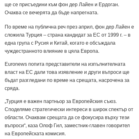
ще се присъедини към фон дер Лайен и Ердоган.
Очаква се вечерята да бъде напрегната.
По време на публична реч през април, фон дер Лайен е
сложила Турция – страна кандидат за ЕС от 1999 г. – в
една група с Русия и Китай, когато е обсъждала
чуждестранното влияние в цяла Европа.
Euronews попита представители на изпълнителната
власт на ЕС дали това изявление и други въпроси ще
бъдат разгледани по време на срещата, насрочена за
сряда.
„Турция е важен партньор за Европейския съюз.
Споделяме стратегически интереси в широк спектър от
области. Очаквам срещата да се фокусира върху тези
въпроси“, каза Олоф Гил, заместник-главен говорител
на Европейската комисия.