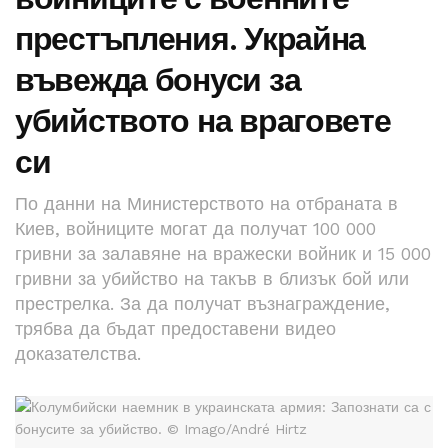
престъпления. Украйна
въвежда бонуси за
убийството на враговете
си
По данни на Министерството на отбраната в
Киев, войниците могат да получат 100 000
гривни за залавяне на вражески войник и 15 000
гривни за убийство на такъв в близък бой или
престрелка. За да получат възнаграждение,
трябва да бъдат предоставени видео
доказателства.