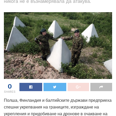
никога не е възнамерявала да атакува.
0
SHARES
Полша, Финландия и балтийските държави предприеха
спешни укрепвания на границите, изграждане на
укрепления и придобиване на дронове в очакване на