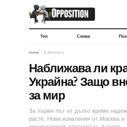
Топ
Схема
Поз
Home
В десетката
Наближава ли кра
Украйна? Защо вн
за мир
За първи път от дълго време надеж
расте. Нови изявления от Москва и
предпазливия оптимизъм. Анализ.