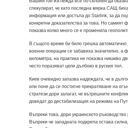
Вашингтон изглежда все по-склонен да оказва
спекулират, че като последна мярка САЩ биха
информация или достъпа до Starlink, за да по
конкретни доказателства за това.
Но самият ф
показва колко много се е променила геополи
В същото време би било грешка автоматично д
военни операции се забавиха значително, а ф
километра, на практика не показва никакво д
често поразяват цели дълбоко в руския тил.
Киев очевидно запазва надеждата, че в дълг
или поне да се постигне прекратяване на огъ
стратези дори залагат, че вътрешните конфлик
доведат до дестабилизация на режима на Пут
Въпреки това, дори украинското ръководство р
Въпреки че западната подкрепа остава силна,