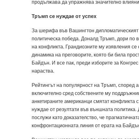
продължава да упражнява значително влияние
Тръмп се нуждае от успех
За шерифа във Вашингтон дипломатическият 
политическа победа.
Доналд Тръмп, дори по 
на конфликта.
Грандиозните му изявления се 
динамика на преговорите, която би била про
Байдън.
И все пак, преди изборите за Конгрес
нараства.
Рейтингът на популярност на Тръмп, според а
включително сред собствените му поддръжни
анкетираните американци смятат конфликта с
нуждае от резултати във външната политика.
послужи като доказателство, че прагматичнат
конфронтационната линия от ерата на Байдън