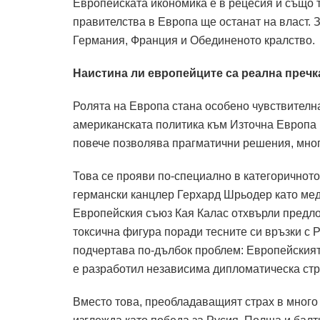
Европейската икономика е в рецесия и също т
правителства в Европа ще останат на власт. 
Германия, Франция и Обединеното кралство.
Наистина ли европейците са реална пречк
Ролята на Европа стана особено чувствителна
американската политика към Източна Европа 
повече позволява прагматични решения, мног
Това се прояви по-специално в категоричнот
германски канцлер Герхард Шрьодер като мед
Европейския съюз Кая Калас отхвърли предл
токсична фигура поради тесните си връзки с Р
подчертава по-дълбок проблем: Европейският
е разработил независима дипломатическа стр
Вместо това, преобладаващият страх в много