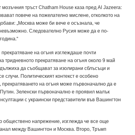
 мозъчния тръст Chatham House каза пред Al Jazeera:
овават повече на пожелателно мислене, отколкото на
обави: „Москва може би вече е осъзнала, че
 невъзможно. Следователно Русия може да е по-
година.“
прекратяване на огъня изглеждаше почти
а тридневното прекратяване на огъня около 9 май
одължиха да съобщават за изолирани сблъсъци и
се случи.
Политическият контекст е особено
, прекратяването на огъня може първоначално да е
 Путин.
Зеленски първоначално е проявил малък
онсултации с украински представители във Вашингтон
то обществено напрежение, изглежда че все още
анал между Вашингтон и Москва.
Второ, Тръмп