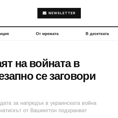
NEWSLETTER
иция
От мрежата
В десетката
ят на войната в
езапно се заговори
дата за напредък в украинската война
 натискът от Вашингтон подхранват