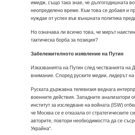
имидж, също така знае, че дългогодишната во
неопределено време.
Към това се добавя и п
нуждае от успех във външната политика пред
Но означава ли всичко това, че мирът наист
тактическа борба за позиция?
Забележителното изявление на Путин
Изказванията на Путин след честванията на 
внимание.
Според руските медии, лидерът на 
Руската държавна телевизия веднага интерпре
военните действия.
Западните анализатори об
институт за изследване на войната (ISW) отбе
че Москва се е отказала от стратегическите си
авторите, повтори необходимостта да се със
Украйна“.