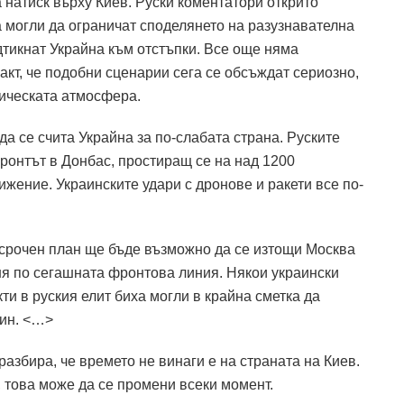
 натиск върху Киев.
Руски коментатори открито
 могли да ограничат споделянето на разузнавателна
дтикнат Украйна към отстъпки.
Все още няма
акт, че подобни сценарии сега се обсъждат сериозно,
тическата атмосфера.
а се счита Украйна за по-слабата страна.
Руските
ронтът в Донбас, простиращ се на над 1200
вижение.
Украинските удари с дронове и ракети все по-
осрочен план ще бъде възможно да се изтощи Москва
ня по сегашната фронтова линия.
Някои украински
ти в руския елит биха могли в крайна сметка да
ин.
<…>
азбира, че времето не винаги е на страната на Киев.
 това може да се промени всеки момент.