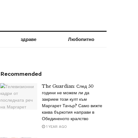
здраве
Любопитно
Recommended
The Guardian: След 50
години не можем ли да
закрием този култ към
Маргарет Тачър? Само вижте
каква бъркотия направи в
Обединеното кралство
1 YEAR AGO