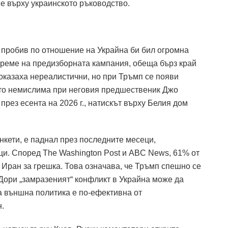
 върху украинското ръководство.
пробив по отношение на Украйна би бил огромна
време на предизборната кампания, обеща бърз край
оказаха нереалистични, но при Тръмп се появи
сто немислима при неговия предшественик Джо
 през есента на 2026 г., натискът върху Белия дом
нкети, е паднал през последните месеци,
ци.
Според The ​​Washington Post и ABC News, 61% от
 Иран за грешка.
Това означава, че Тръмп спешно се
Дори „замразеният“ конфликт в Украйна може да
а външна политика е по-ефективна от
.