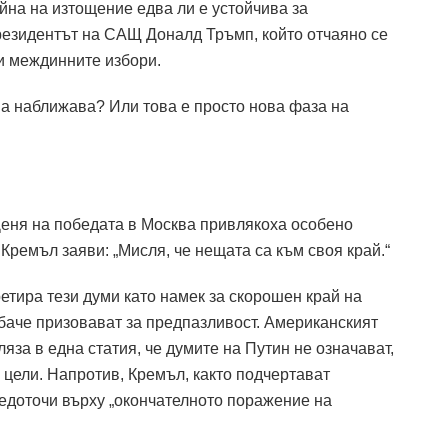
йна на изтощение едва ли е устойчива за
резидентът на САЩ Доналд Тръмп, който отчаяно се
и междинните избори.
ина наближава?
Или това е просто нова фаза на
Деня на победата в Москва привлякоха особено
Кремъл заяви: „Мисля, че нещата са към своя край.“
тира тези думи като намек за скорошен край на
аче призовават за предпазливост.
Американският
ляза в една статия, че думите на Путин не означават,
 цели.
Напротив, Кремъл, както подчертават
редоточи върху „окончателното поражение на