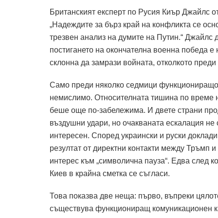
Британският експерт по Русия Киър Джайлс от
„Надеждите за бърз край на конфликта се осн
трезвен анализ на думите на Путин.“
Джайлс д
постигането на окончателна военна победа е
склонна да замрази войната, отколкото преди 
Само преди няколко седмици функциониращо 
немислимо.
Относителната тишина по време н
беше още по-забележима.
И двете страни пр
въздушни удари, но очакваната ескалация не 
интересен.
Според украински и руски доклади
резултат от директни контакти между Тръмп и
интерес към „символична пауза“.
Едва след к
Киев в крайна сметка се съгласи.
Това показва две неща: първо, въпреки цяло
съществува функциониращ комуникационен к