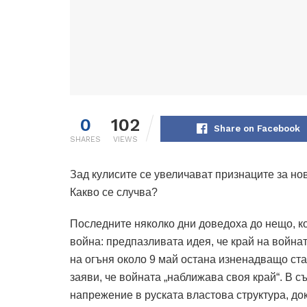
0
102
Share on Facebook
SHARES
VIEWS
Зад кулисите се увеличават признаците за но
Какво се случва?
Последните няколко дни доведоха до нещо, ко
война: предпазливата идея, че край на война
на огъня около 9 май остана изненадващо ст
заяви, че войната „наближава своя край“.
В с
напрежение в руската властова структура, до