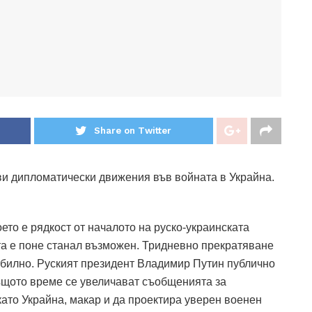
Share on Twitter
ви дипломатически движения във войната в Украйна.
ето е рядкост от началото на руско-украинската
та е поне станал възможен.
Тридневно прекратяване
абилно.
Руският президент Владимир Путин публично
ъщото време се увеличават съобщенията за
като Украйна, макар и да проектира уверен военен