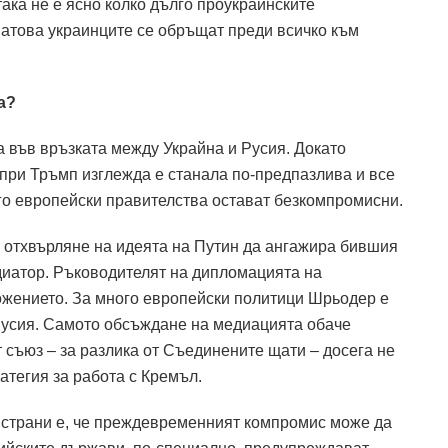
ака не е ясно колко дълго проукраинските
Затова украинците се обръщат преди всичко към
а?
 във връзката между Украйна и Русия. Докато
при Тръмп изглежда е станала по-предпазлива и все
о европейски правителства остават безкомпромисни.
о отхвърляне на идеята на Путин да ангажира бившия
иатор.
Ръководителят на дипломацията на
ожението.
За много европейски политици Шрьодер е
усия.
Самото обсъждане на медиацията обаче
 съюз – за разлика от Съединените щати – досега не
атегия за работа с Кремъл.
 страни е, че преждевременният компромис може да